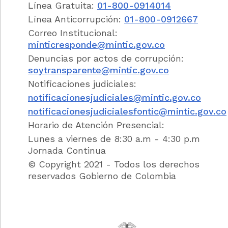
Línea Gratuita:
01-800-0914014
Que las normas que integran el Libro
1
de este
Línea Anticorrupción:
01-800-0912667
decreto no tienen naturaleza reglamentaria,
como quiera que se limitan a describir la
Correo Institucional:
estructura general administrativa del sector.
minticresponde@mintic.gov.co
Denuncias por actos de corrupción:
Que durante el trabajo compilatorio recogido en
soytransparente@mintic.gov.co
este decreto, el Gobierno verificó que ninguna
Notificaciones judiciales:
norma compilada hubiera sido objeto de
declaración de nulidad o de suspensión
notificacionesjudiciales@mintic.gov.co
provisional, acudiendo para ello a la información
notificacionesjudicialesfontic@mintic.gov.co
suministrada por la Relatoría y la Secretaría
Horario de Atención Presencial:
General del Consejo de Estado;
Lunes a viernes de 8:30 a.m - 4:30 p.m
Que con el objetivo de compilar y racionalizar las
Jornada Continua
normas de carácter reglamentario que rigen en
© Copyright 2021 - Todos los derechos
el sector y contar con un instrumento jurídico
reservados Gobierno de Colombia
único para el mismo, se hace necesario expedir
el presente decreto reglamentario único
sectorial;
Por lo anteriormente expuesto,