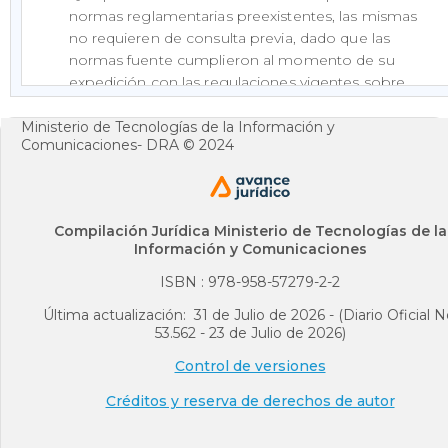
normas reglamentarias preexistentes, las mismas
no requieren de consulta previa, dado que las
normas fuente cumplieron al momento de su
expedición con las regulaciones vigentes sobre
la materia;
Ministerio de Tecnologías de la Información y
Que la tarea de compilar y racionalizar las normas
Comunicaciones- DRA © 2024
de carácter reglamentario implica, en algunos
casos, la simple actualización de la normativa
compilada, para que se ajuste a la realidad
institucional y a la normativa vigente, lo cual
Compilación Jurídica Ministerio de Tecnologías de la
Información y Comunicaciones
conlleva, en aspectos puntuales, el ejercicio
formal de la facultad reglamentaria;
ISBN : 978-958-57279-2-2
Que en virtud de sus características propias, el
Última actualización: 31 de Julio de 2026 - (Diario Oficial N
contenido material de este decreto guarda
53.562 - 23 de Julio de 2026)
correspondencia con el de los decretos
Control de versiones
compilados; en consecuencia, no puede
predicarse el decaimiento de las resoluciones, las
Créditos y reserva de derechos de autor
circulares y demás actos administrativos
expedidos por distintas autoridades