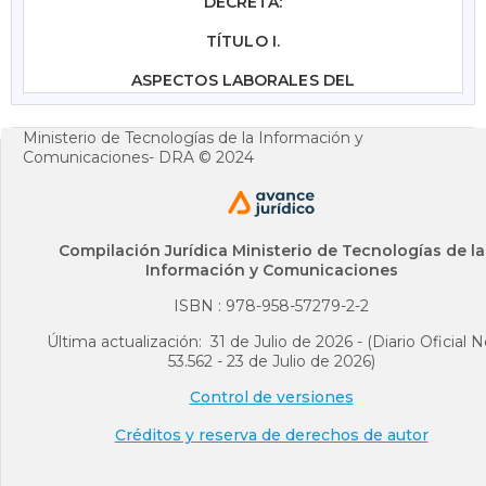
DECRETA:
TÍTULO I.
ASPECTOS LABORALES DEL
TELETRABAJO.
Ministerio de Tecnologías de la Información y
ARTÍCULO 1o. OBJETO Y ÁMBITO DE
Comunicaciones- DRA © 2024
APLICACIÓN.
<Artículo compilado en el
artículo
2.2.1.5.1
del Decreto Único
Reglamentario 1072 de 2015. Debe
tenerse en cuenta lo dispuesto por el
Compilación Jurídica Ministerio de Tecnologías de la
artículo
3.1.1
del mismo Decreto 1072 de
Información y Comunicaciones
2015>
El objeto del presente decreto es
ISBN : 978-958-57279-2-2
establecer las condiciones laborales
especiales del teletrabajo que regirán las
Última actualización: 31 de Julio de 2026 - (Diario Oficial N
relaciones entre empleadores y
53.562 - 23 de Julio de 2026)
teletrabajadores y que se desarrolle en el
Control de versiones
sector público y privado en relación de
dependencia.
Créditos y reserva de derechos de autor
Notas de Vigencia