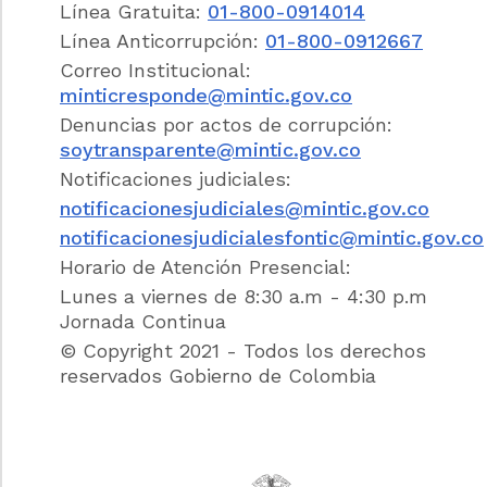
Línea Gratuita:
01-800-0914014
marco de la relación laboral dependiente,
utiliza las tecnologías de la información y
Línea Anticorrupción:
01-800-0912667
comunicación como medio o fin para
Correo Institucional:
realizar su actividad laboral fuera del local del
minticresponde@mintic.gov.co
empleador, en cualquiera de las formas
Denuncias por actos de corrupción:
definidas por la ley.
soytransparente@mintic.gov.co
Notificaciones judiciales:
Notas de Vigencia
notificacionesjudiciales@mintic.gov.co
notificacionesjudicialesfontic@mintic.gov.co
ARTÍCULO 3o. CONTRATO O VINCULACIÓN
Horario de Atención Presencial:
DE TELETRABAJO.
<Artículo compilado en
el artículo
2.2.1.5.3
del Decreto Único
Lunes a viernes de 8:30 a.m - 4:30 p.m
Reglamentario 1072 de 2015. Debe
Jornada Continua
tenerse en cuenta lo dispuesto por el
© Copyright 2021 - Todos los derechos
artículo
3.1.1
del mismo Decreto 1072 de
reservados Gobierno de Colombia
2015>
El contrato o vinculación que se
genere en esta forma de organización
laboral de teletrabajo debe cumplir con los
requisitos establecidos en el artículo
39
del
Código Sustantivo del Trabajo y de la