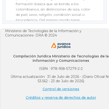
formación básica que se brinda a los
colombianos, sin distinciones de raza, color
de piel, sexo, religión, condición social o
procedencia. Del mismo modo tiene
derecho a ser educado en espíritu de paz y
fraternidad universal.
Ministerio de Tecnologías de la Información y
Comunicaciones- DRA © 2024
ARTICULO 4o.
Todos los niños desde la
concepción en matrimonio, o fuera de el,
tienen derecho a los cuidados y asistencias
Compilación Jurídica Ministerio de Tecnologías de la
especiales del Estado. El gobierno procurará
Información y Comunicaciones
la eliminación de toda forma de
ISBN : 978-958-57279-2-2
discriminación en el régimen jurídico de la
familia y toda distinción inferiorizante entre
Última actualización: 31 de Julio de 2026 - (Diario Oficial N
los hijos.
53.562 - 23 de Julio de 2026)
Control de versiones
ARTICULO 5o.
Todo niño tiene derecho a un
Créditos y reserva de derechos de autor
nombre y a una nacionalidad.
A esta garantía corresponde el deber del