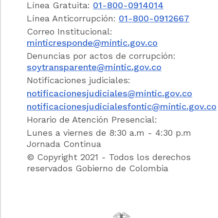
Concordancias
Línea Gratuita:
01-800-0914014
Línea Anticorrupción:
01-800-0912667
ARTÍCULO 4o. IGUALDAD.
Es obligación de
Correo Institucional:
los servidores judiciales hacer efectiva la
minticresponde@mintic.gov.co
igualdad de los intervinientes en el desarrollo
Denuncias por actos de corrupción:
de la actuación procesal
y proteger,
soytransparente@mintic.gov.co
especialmente, a aquellas personas que por
Notificaciones judiciales:
su condición económica, física o mental, se
encuentren en circunstancias de debilidad
notificacionesjudiciales@mintic.gov.co
manifiesta
.
notificacionesjudicialesfontic@mintic.gov.co
Horario de Atención Presencial:
Jurisprudencia Vigencia
Lunes a viernes de 8:30 a.m - 4:30 p.m
Jornada Continua
Concordancias
© Copyright 2021 - Todos los derechos
reservados Gobierno de Colombia
El sexo, la raza, la condición social, la
profesión, el origen nacional o familiar, la
lengua, el credo religioso, la opinión política
o filosófica, en ningún caso podrán ser
utilizados dentro del proceso penal como