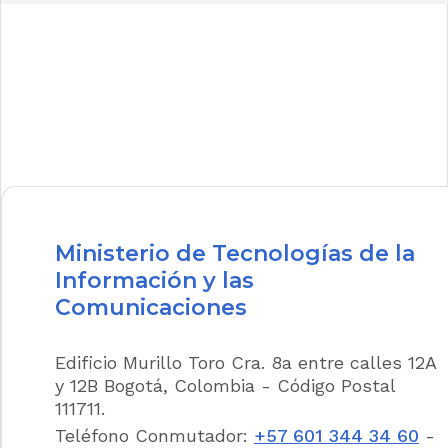
Notas de Vigencia
Jurisprudencia Vigencia
Concordancias
Legislación Anterior
Ministerio de Tecnologías de la
ARTÍCULO 3o. PRELACIÓN DE LOS
TRATADOS INTERNACIONALES.
En la
Información y las
actuación prevalecerá lo establecido en los
Comunicaciones
tratados y convenios internacionales
ratificados por Colombia que traten sobre
derechos humanos y que prohíban su
Edificio Murillo Toro Cra. 8a entre calles 12A
limitación durante los estados de excepción,
y 12B Bogotá, Colombia - Código Postal
por formar bloque de constitucionalidad.
111711.
Teléfono Conmutador:
+57 601 344 34 60
-