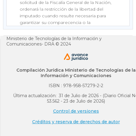
solicitud de la Fiscalía General de la Nación,
ordenará la restricción de la libertad del
imputado cuando resulte necesaria para
garantizar su comparecencia o la
preservación de la prueba o la protección de
la comunidad, en especial, de las víctimas.
Ministerio de Tecnologías de la Información y
Igualmente, por petición de cualquiera de
Comunicaciones- DRA © 2024
las partes, en los términos señalados en este
código, dispondrá la modificación o
revocación de la medida restrictiva si las
circunstancias hubieren variado y la
Compilación Jurídica Ministerio de Tecnologías de la
Información y Comunicaciones
convirtieren en irrazonable o
desproporcionada.
ISBN : 978-958-57279-2-2
<Inciso CONDICIONALMENTE exequible>
Última actualización: 31 de Julio de 2026 - (Diario Oficial N
En todos los casos se solicitará el control de
53.562 - 23 de Julio de 2026)
legalidad de la captura al juez de garantías,
Control de versiones
en el menor tiempo posible, sin superar las
treinta y seis (36) horas siguientes.
Créditos y reserva de derechos de autor
Jurisprudencia Vigencia