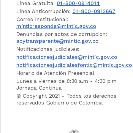
Línea Gratuita:
01-800-0914014
un proceso.
Línea Anticorrupción:
01-800-0912667
Concordancias
Correo Institucional:
minticresponde@mintic.gov.co
<Apartes tachados INEXEQUIBLES>
La
Denuncias por actos de corrupción:
Procuraduría General de la Nación y
el
soytransparente@mintic.gov.co
Consejo Superior de la Judicatura son
Notificaciones judiciales:
competentes
a prevención
para conocer,
hasta la terminación del proceso, de las faltas
notificacionesjudiciales@mintic.gov.co
atribuidas a los funcionarios de la rama
notificacionesjudicialesfontic@mintic.gov.co
judicial, salvo los que tengan fuero
Horario de Atención Presencial:
constitucional.
Lunes a viernes de 8:30 a.m - 4:30 p.m
Jornada Continua
Concordancias
© Copyright 2021 - Todos los derechos
reservados Gobierno de Colombia
Jurisprudencia Vigencia
Las personerías municipales y distritales
tendrán frente a la administración poder
disciplinario preferente.