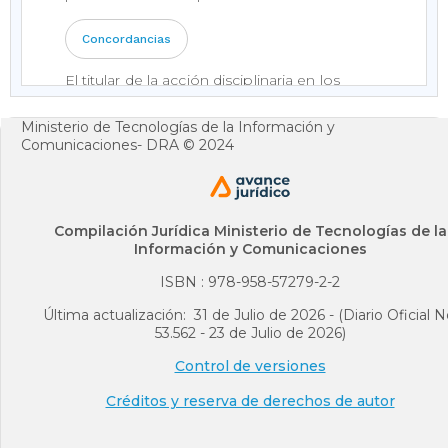
Concordancias
El titular de la acción disciplinaria en los
eventos de los funcionarios judiciales, es la
jurisdicción disciplinaria.
Ministerio de Tecnologías de la Información y
Comunicaciones- DRA © 2024
La acción disciplinaria es independiente de
cualquiera otra que pueda surgir de la
comisión de la falta.
Compilación Jurídica Ministerio de Tecnologías de la
Información y Comunicaciones
Jurisprudencia Vigencia
ISBN : 978-958-57279-2-2
Concordancias
Última actualización: 31 de Julio de 2026 - (Diario Oficial N
53.562 - 23 de Julio de 2026)
Jurisprudencia Unificación
Control de versiones
Créditos y reserva de derechos de autor
ARTÍCULO 3o. PODER DISCIPLINARIO
PREFERENTE.
<Artículo derogado a partir