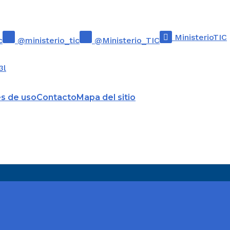
00.00 Lentes de contacto.
00.00 Lentes de vidrio para gafas.
MinisterioTIC
c
@ministerio_tic
@Ministerio_TIC
00.00 Lentes de otras materias para gafas.
3l
ículos y aparatos de ortopedia, prótesis, incluidas 
es de uso
Contacto
Mapa del sitio
andas médico-quirúrgicas y las muletas, tablillas
 demás artículos y aparatos para fracturas;
s y aparatos de prótesis; audífonos y demás
 que lleve la propia persona, o se le implanten p
r un defecto o una incapacidad.