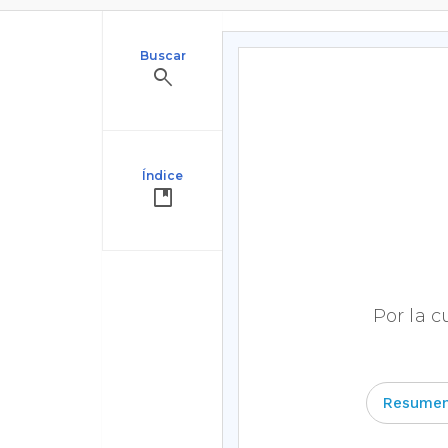
Buscar
search
Índice
developer_guide
Por la c
Resumen