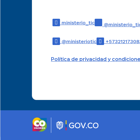
90.01.30.
90.01.40.
ministerio_tic
@ministerio_ti
90.01.50.
@ministeriotic
+57321217308
90.21 Art
Política de privacidad y condicion
fajas y b
férulas y
artículo
aparatos
compensa