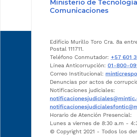
Ministerio de Tecnología
sin dispo
Comunicaciones
84.32.40
85.10.20.
Edificio Murillo Toro Cra. 8a ent
87.13 Si
Postal 111711.
Teléfono Conmutador:
+57 601 
incluso 
Línea Anticorrupción:
01-800-09
Correo Institucional:
minticresp
87.13.10
Denuncias por actos de corrupci
Notificaciones judiciales:
87.13.90
notificacionesjudiciales@mintic
notificacionesjudicialesfontic@m
87.14 Par
Horario de Atención Presencial:
Lunes a viernes de 8:30 a.m - 4
87.14.20
© Copyright 2021 - Todos los de