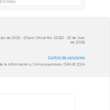
rícolas.
o, de capacidad
lio de 2026 - (Diario Oficial No. 53.562 - 23 de Julio
de 2026)
Control de versiones
 de la Información y Comunicaciones- DRA © 2024
 semen, utilizado
 o igual a 3001,