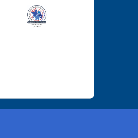
las
,
ara