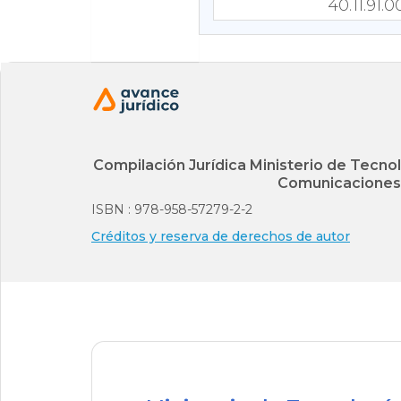
40.11.91
44.07.10.
44.08.10.
73.10.29.
Compilación Jurídica Ministerio de Tecnol
inferior 
Comunicaciones
ISBN : 978-958-57279-2-2
de leche
Créditos y reserva de derechos de autor
73.10.29.
en insemi
73.12.90.