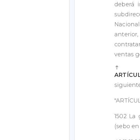
deberá i
subdire
Naciona
anterior,
contrata
ventas g
ARTÍCU
siguiente
"ARTÍCU
1502 La 
(sebo en