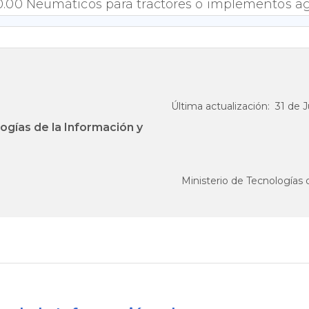
.00.00 Neumáticos para tractores o implementos ag
10.00 Tablillas para la fabricación de lápices.
10.00 Tablillas para la fabricación del lápices.
10.00 Depósitos de fundición, de hierro o de acer
Última actualización: 31 de Ju
ogías de la Información y
o igual a 3001, sin dispositivos para el transporte
.
Ministerio de Tecnologías
90.10 Recipientes para el transporte envasado del
nación artificial.
10.00 Depósitos de aluminio de capacidad inferior