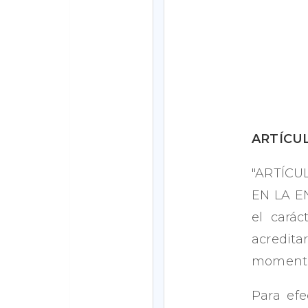
ARTÍCUL
"ARTÍCU
EN LA E
el carác
acredita
momento 
Para efe