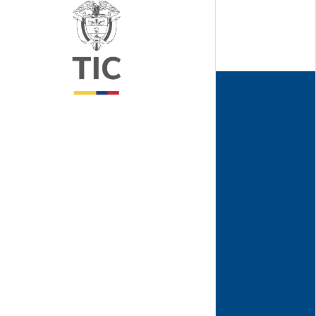
tados,
3.
ra discapacitados.