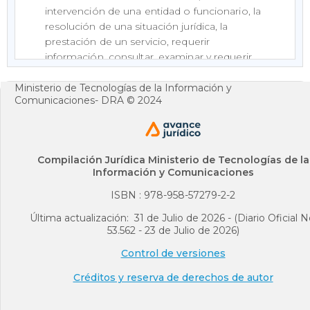
intervención de una entidad o funcionario, la
resolución de una situación jurídica, la
prestación de un servicio, requerir
información, consultar, examinar y requerir
copias de documentos, formular consultas,
quejas, denuncias y reclamos e interponer
Ministerio de Tecnologías de la Información y
Comunicaciones- DRA © 2024
recursos.
El ejercicio del derecho de petición es
gratuito y puede realizarse sin necesidad de
representación a través de abogado, o de
Compilación Jurídica Ministerio de Tecnologías de la
Información y Comunicaciones
persona mayor cuando se trate de menores
en relación a las entidades dedicadas a su
ISBN : 978-958-57279-2-2
protección o formación.
Última actualización: 31 de Julio de 2026 - (Diario Oficial N
53.562 - 23 de Julio de 2026)
Jurisprudencia Vigencia
Control de versiones
Texto del Proyecto de Ley Anterior
Créditos y reserva de derechos de autor
Artículo
14
.
Términos para resolver las