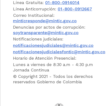
2. Las peticiones mediante las cuales se
Línea Gratuita:
01-800-0914014
eleva una consulta a las autoridades en
Línea Anticorrupción:
01-800-0912667
relación con las materias a su cargo deberán
Correo Institucional:
resolverse dentro de los treinta (30) días
minticresponde@mintic.gov.co
siguientes a su recepción.
Denuncias por actos de corrupción:
PARÁGRAFO.
Cuando excepcionalmente no
soytransparente@mintic.gov.co
fuere posible resolver la petición en los
Notificaciones judiciales:
plazos aquí señalados, la autoridad debe
notificacionesjudiciales@mintic.gov.co
informar esta circunstancia al interesado,
antes del vencimiento del término señalado
notificacionesjudicialesfontic@mintic.gov.co
en la ley expresando los motivos de la
Horario de Atención Presencial:
demora y señalando a la vez el plazo
Lunes a viernes de 8:30 a.m - 4:30 p.m
razonable en que se resolverá o dará
Jornada Continua
respuesta, que no podrá exceder del doble
© Copyright 2021 - Todos los derechos
del inicialmente previsto.
reservados Gobierno de Colombia
Jurisprudencia Vigencia
Artículo
15
.
Presentación y radicación de
peticiones.
Las peticiones podrán