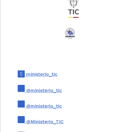
presentarse verbalmente y deberá quedar
constancia de la misma, o por escrito, y a
través de cualquier medio idóneo para la
comunicación o transferencia de datos. Los
recursos se presentarán conforme a las
normas especiales de este código.
Cuando una petición no se acompañe de
los documentos e informaciones requeridos
por la ley, en el acto de recibo la autoridad
deberá indicar al peticionario los que falten.
ministerio_tic
Si este insiste en que se radique, así se hará
dejando constancia de los requisitos o
documentos faltantes. Si quien presenta una
@ministerio_tic
petición verbal pide constancia de haberla
presentado, el funcionario la expedirá en
@ministerio_tic
forma sucinta.
Las autoridades podrán exigir que ciertas
@Ministerio_TIC
peticiones se presenten por escrito, y
pondrán a disposición de los interesados, sin