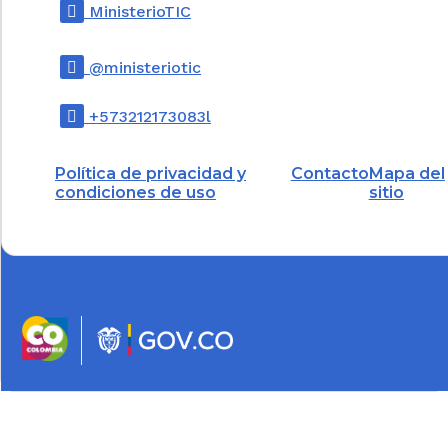
MinisterioTIC
Asimismo coordina las relaciones entre la
Rama Ejecutiva, la Rama Judicial, el
@ministeriotic
Ministerio Público, los organismos de
control y demás entidades públicas y
+573212173083l
privadas, para el desarrollo y consolidación
de la política pública en materia de justicia y
del derecho.
Política de privacidad y
Contacto
Mapa del
condiciones de uso
sitio
(Decreto 2897 de 2011, artículo
1
o)
Notas del Editor
TÍTULO 2.
FONDOS ESPECIALES.
ARTÍCULO 1.1.2.1. FONDO DE
INFRAESTRUCTURA CARCELARIA, FIC.
Para
la financiación y generación de la
infraestructura penitenciaria y carcelaria, el