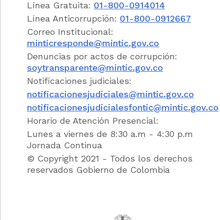
nulidad o de suspensión provisional,
Línea Gratuita:
01-800-0914014
acudiendo para ello a la información
Línea Anticorrupción:
01-800-0912667
suministrada por la Relatoría y la Secretaría
Correo Institucional:
General del Consejo de Estado.
minticresponde@mintic.gov.co
Que con el objetivo de compilar y
Denuncias por actos de corrupción:
racionalizar las normas de carácter
soytransparente@mintic.gov.co
reglamentario que rigen en el sector y
Notificaciones judiciales:
contar con un instrumento jurídico único
notificacionesjudiciales@mintic.gov.co
para el mismo, se hace necesario expedir el
presente decreto Reglamentario Único
notificacionesjudicialesfontic@mintic.gov.co
Sectorial.
Horario de Atención Presencial:
Lunes a viernes de 8:30 a.m - 4:30 p.m
Por lo anteriormente expuesto,
Jornada Continua
DECRETA:
© Copyright 2021 - Todos los derechos
reservados Gobierno de Colombia
LIBRO 1.
ESTRUCTURA DEL SECTOR JUSTICIA.
PARTE 1.