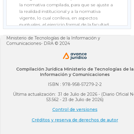
la normativa compilada, para que se ajuste a
la realidad institucional y a la normativa
vigente, lo cual conlleva, en aspectos
puntuales, el ejercicio formal de la facultad
reglamentaria.
Ministerio de Tecnologías de la Información y
Que en virtud de sus características propias,
Comunicaciones- DRA © 2024
el contenido material de este decreto
guarda correspondencia con el de los
decretos compilados; en consecuencia, no
puede predicarse el decaimiento de las
Compilación Jurídica Ministerio de Tecnologías de la
Información y Comunicaciones
resoluciones, las circulares y demás actos
administrativos expedidos por distintas
ISBN : 978-958-57279-2-2
autoridades administrativas con fundamento
Última actualización: 31 de Julio de 2026 - (Diario Oficial N
en las facultades derivadas de los decretos
53.562 - 23 de Julio de 2026)
compilados.
Control de versiones
Que la compilación de que trata el presente
decreto se contrae a la normatividad vigente
Créditos y reserva de derechos de autor
al momento de su expedición, sin perjuicio
de los efectos ultractivos de disposiciones