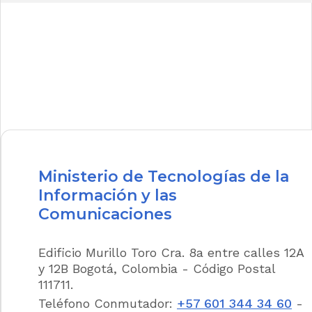
3. Las donaciones que reciba.
4. Los rendimientos financieros generados
por la inversión de los anteriores recursos.
5. Los rendimientos financieros de sus
excedentes de liquidez y, en general, todos
los demás recursos que reciba a cualquier
título.
PARÁGRAFO.
<Parágrafo INEXEQUIBLE>
Ministerio de Tecnologías de la
Jurisprudencia Vigencia
Información y las
Comunicaciones
Concordancias
Edificio Murillo Toro Cra. 8a entre calles 12A
Legislación Anterior
y 12B Bogotá, Colombia - Código Postal
111711.
CAPITULO II.
Teléfono Conmutador:
+57 601 344 34 60
-
RÉGIMEN DE SUBSIDIO AL EMPLEO.