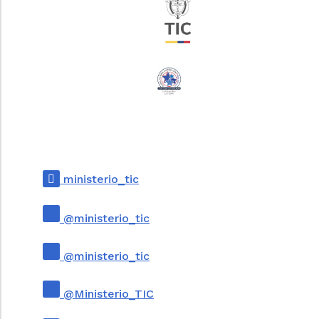
programa teniendo en cuenta los ciclos
económicos, y señalará las regiones y los
sectores a los cuales se deberá otorgar este
subsidio, así como los requisitos que deben
cumplir las Pequeñas y Medianas Empresas
que estén pagando todos los aportes a
seguridad social de sus trabajadores y los
trabajadores adicionales para acceder al
programa, incluyendo el porcentaje de estos
que la empresa contrate amparados por el
subsidio, los instrumentos de reintegro de
ministerio_tic
los recursos cuando no se cumplan los
requisitos para acceder al subsidio, y la
duración del mismo, teniendo en cuenta en
@ministerio_tic
todo caso los recursos disponibles y los
asignados en la Ley
715
de 2001 para estos
@ministerio_tic
efectos.
En ningún caso el otorgamiento de este
@Ministerio_TIC
subsidio generará responsabilidad a cargo
del Estado frente a los trabajadores por el