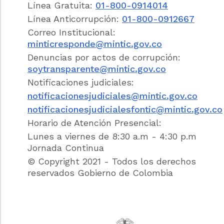
Línea Gratuita:
01-800-0914014
Línea Anticorrupción:
01-800-0912667
ARTÍCULO 2o. SUBSIDIO AL EMPLEO PARA
Correo Institucional:
LA PEQUEÑA Y MEDIANA EMPRESA.
Como
minticresponde@mintic.gov.co
mecanismo de intervención en la economía
Denuncias por actos de corrupción:
para buscar el pleno empleo, créase el
soytransparente@mintic.gov.co
subsidio temporal de empleo administrado
por el Ministerio de Trabajo y Seguridad
Notificaciones judiciales:
Social como mecanismo contracíclico y de
notificacionesjudiciales@mintic.gov.co
fortalecimiento del mercado laboral dirigido
notificacionesjudicialesfontic@mintic.gov.co
a las pequeñas y medianas empresas, que
Horario de Atención Presencial:
generen puestos de trabajo a jefes cabeza
de hogar desempleados. Este beneficio sólo
Lunes a viernes de 8:30 a.m - 4:30 p.m
se otorgará a la empresa por los
Jornada Continua
trabajadores adicionales que devenguen un
© Copyright 2021 - Todos los derechos
salario mínimo legal vigente, hasta el tope
reservados Gobierno de Colombia
por empresa que defina el Gobierno
Nacional.
El Gobierno Nacional, previo concepto del
Conpes, definirá la aplicación de este