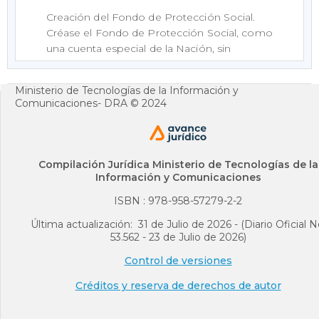
Creación del Fondo de Protección Social.
Créase el Fondo de Protección Social, como
una cuenta especial de la Nación, sin
personería jurídica, adscrita al Ministerio de
Trabajo y Seguridad Social, o a la entidad que
Ministerio de Tecnologías de la Información y
haga sus veces, cuyo objeto será la
Comunicaciones- DRA © 2024
financiación de programas sociales
que el
Gobierno Nacional defina como
prioritarios
y aquellos programas y
proyectos estructurados para la obtención
Compilación Jurídica Ministerio de Tecnologías de la
de la paz.
Información y Comunicaciones
El Fondo de Protección Social tendrá las
ISBN : 978-958-57279-2-2
siguientes fuentes de financiación:
Última actualización: 31 de Julio de 2026 - (Diario Oficial N
53.562 - 23 de Julio de 2026)
1. Los aportes que se asignen del
Presupuesto Nacional.
Control de versiones
2. Los recursos que aporten las entidades
Créditos y reserva de derechos de autor
territoriales para Planes, Programas y
Proyectos de protección social.