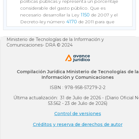
políticas públicas y representa un porcentaje
considerable del gasto público. Que es
necesario desarrollar la Ley
1150
de 2007 y el
Decreto-ley número
4170
de 2011 para que
la Agencia Nacional de Contratación Pública
–Colombia Compra Eficiente– pueda diseñar,
Ministerio de Tecnologías de la Información y
organizar y celebrar acuerdos marco de
Comunicaciones- DRA © 2024
precios, así como diseñar y proponer
políticas y herramientas para la adecuada
identificación de riesgos de la contratación
pública y su cobertura. Que las Entidades
Compilación Jurídica Ministerio de Tecnologías de la
Estatales y los servidores públicos a través de
Información y Comunicaciones
la contratación pública deben procurar
ISBN : 978-958-57279-2-2
obtener los objetivos y metas de la Entidad
Estatal y del Plan Nacional de Desarrollo o
Última actualización: 31 de Julio de 2026 - (Diario Oficial N
53.562 - 23 de Julio de 2026)
los planes de desarrollo territorial, según sea
el caso. Que es necesario incorporar a la
Control de versiones
reglamentación las mejores prácticas
internacionales en la planeación de la
Créditos y reserva de derechos de autor
contratación y la compra pública, hacer
ajustes en el Registro Único de