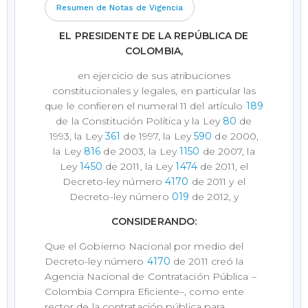
Resumen de Notas de Vigencia
EL PRESIDENTE DE LA REPÚBLICA DE
COLOMBIA,
en ejercicio de sus atribuciones
constitucionales y legales, en particular las
que le confieren el numeral 11 del artículo
189
de la Constitución Política y la Ley
80
de
1993, la Ley
361
de 1997, la Ley
590
de 2000,
la Ley
816
de 2003, la Ley
1150
de 2007, la
Ley
1450
de 2011, la Ley
1474
de 2011, el
Decreto-ley número
4170
de 2011 y el
Decreto-ley número
019
de 2012, y
CONSIDERANDO:
Que el Gobierno Nacional por medio del
Decreto-ley número
4170
de 2011 creó la
Agencia Nacional de Contratación Pública –
Colombia Compra Eficiente–, como ente
rector de la contratación pública para