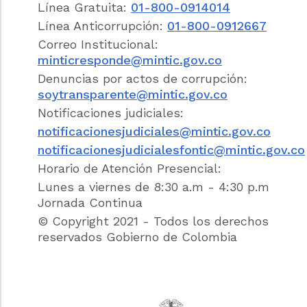
Línea Gratuita:
01-800-0914014
OBJETIVOS.
Línea Anticorrupción:
01-800-0912667
Correo Institucional:
ARTÍCULO 1o. OBJETIVOS DEL SISTEMA DE
minticresponde@mintic.gov.co
COMPRAS Y CONTRATACIÓN PÚBLICA.
Denuncias por actos de corrupción:
<Artículo compilado en el artículo
soytransparente@mintic.gov.co
2.2.1.1.1.1.1
del Decreto Único
Reglamentario 1082 de 2015. Debe
Notificaciones judiciales:
tenerse en cuenta lo dispuesto por el
notificacionesjudiciales@mintic.gov.co
artículo
3.1.1
del mismo Decreto 1082 de
notificacionesjudicialesfontic@mintic.gov.co
2015>
Las Entidades Estatales deben
Horario de Atención Presencial:
procurar el logro de los objetivos del sistema
de compras y contratación pública definidos
Lunes a viernes de 8:30 a.m - 4:30 p.m
por Colombia Compra Eficiente.
Jornada Continua
© Copyright 2021 - Todos los derechos
Notas de Vigencia
reservados Gobierno de Colombia
CAPÍTULO II.
PARTÍCIPES DE LA CONTRATACIÓN
PÚBLICA.