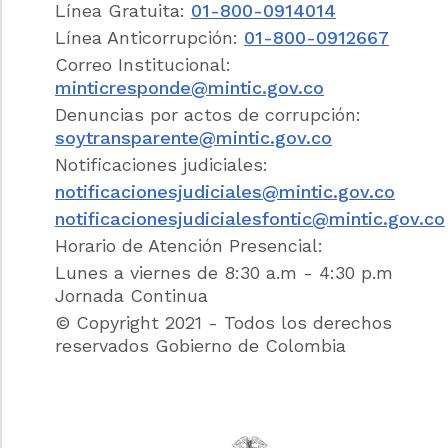
los habitantes del territorio nacional con
Línea Gratuita:
01-800-0914014
independencia de su localización geográfica
Línea Anticorrupción:
01-800-0912667
a través del Operador Postal Oficial o
Correo Institucional:
Concesionario de Correo.
minticresponde@mintic.gov.co
Denuncias por actos de corrupción:
Concordancias
soytransparente@mintic.gov.co
2.
Servicios Postales.
Los Servicios Postales
Notificaciones judiciales:
consisten en el desarrollo de las actividades
notificacionesjudiciales@mintic.gov.co
de recepción, clasificación, transporte y
notificacionesjudicialesfontic@mintic.gov.co
entrega de objetos postales a través de
redes postales, dentro del país o para envío
Horario de Atención Presencial:
hacia otros países o recepción desde el
Lunes a viernes de 8:30 a.m - 4:30 p.m
exterior. Son servicios postales, entre otros,
Jornada Continua
los servicios de correo, los servicios postales
© Copyright 2021 - Todos los derechos
de pago y los servicios de mensajería
reservados Gobierno de Colombia
expresa
Concordancias