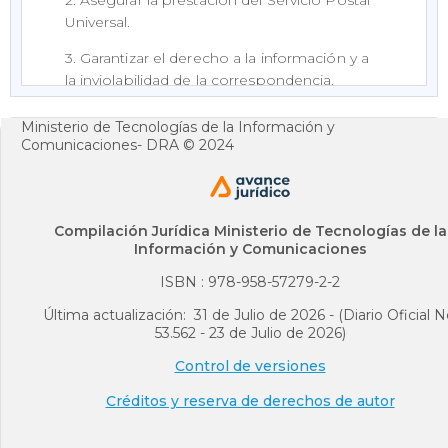
Universal.
3. Garantizar el derecho a la información y a
la inviolabilidad de la correspondencia.
4. Asegurar que las tarifas permitan recuperar
Ministerio de Tecnologías de la Información y
los costos eficientes de prestación del
Comunicaciones- DRA © 2024
servicio y que reflejen los distintos niveles de
calidad ofrecidos por los Operadores
Postales.
Compilación Jurídica Ministerio de Tecnologías de la
Información y Comunicaciones
Concordancias
ISBN : 978-958-57279-2-2
5. Promover la libre competencia y evitar los
abusos de posición dominante y las
Última actualización: 31 de Julio de 2026 - (Diario Oficial N
53.562 - 23 de Julio de 2026)
prácticas restrictivas de la competencia.
Control de versiones
Concordancias
Créditos y reserva de derechos de autor
6. Estimular a los Operadores a incorporar
los avances tecnológicos en la prestación de