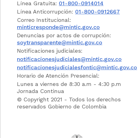
Línea Gratuita:
01-800-0914014
b) Formular políticas, planes y programas
Línea Anticorrupción:
01-800-0912667
que garanticen a través del uso de
Correo Institucional:
Tecnologías de la Información y las
minticresponde@mintic.gov.co
Comunicaciones: el mejoramiento de la
Denuncias por actos de corrupción:
calidad de vida de la comunidad, el acceso a
mercados para el sector productivo, y el
soytransparente@mintic.gov.co
acceso equitativo a oportunidades de
Notificaciones judiciales:
educación, trabajo, salud, justicia, cultura y
notificacionesjudiciales@mintic.gov.co
recreación, entre otras;
notificacionesjudicialesfontic@mintic.gov.co
c) Apoyar a las entidades del Estado en el
Horario de Atención Presencial:
acceso y uso de las Tecnologías de la
Lunes a viernes de 8:30 a.m - 4:30 p.m
Información y las Comunicaciones para
Jornada Continua
facilitar y optimizar la gestión de los
© Copyright 2021 - Todos los derechos
organismos gubernamentales y la
reservados Gobierno de Colombia
contratación administrativa transparente y
eficiente, y prestar mejores servicios a los
ciudadanos;
d) Apoyar a las entidades del Estado en la