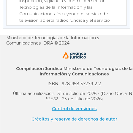
inspección, vigilancia y control del sector
Tecnologías de la Información y las
Comunicaciones, incluyendo el servicio de
televisión abierta radiodifundida y el servicio
de radiodifusión sonora, con excepción de
aquellas funciones de inspección, vigilancia y
Ministerio de Tecnologías de la Información y
control, a cargo de la Comisión de
Comunicaciones- DRA © 2024
Regulación de Comunicaciones y a la
Agencia Nacional del Espectro.
5. Ejercer la asignación, gestión, planeación y
Compilación Jurídica Ministerio de Tecnologías de la
administración del espectro radioeléctrico.
Información y Comunicaciones
ISBN : 978-958-57279-2-2
Concordancias
Última actualización: 31 de Julio de 2026 - (Diario Oficial N
53.562 - 23 de Julio de 2026)
ARTÍCULO 2o. FUNCIONES DEL
MINISTERIO.
El Ministerio de Tecnologías de
Control de versiones
la Información y las Comunicaciones tendrá,
Créditos y reserva de derechos de autor
además de las funciones que determinan la
Constitución Política y la Ley
489
de 1998, las
siguientes: