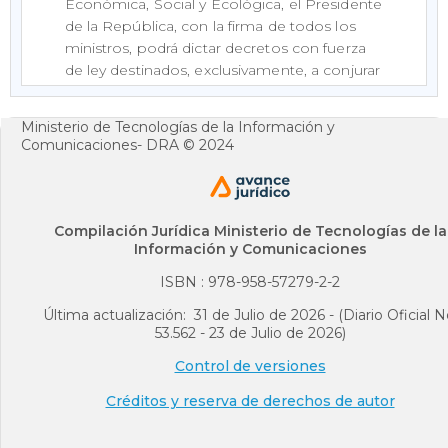
Económica, Social y Ecológica, el Presidente
de la República, con la firma de todos los
ministros, podrá dictar decretos con fuerza
de ley destinados, exclusivamente, a conjurar
la crisis y a impedir la extensión de sus
efectos.
Ministerio de Tecnologías de la Información y
Comunicaciones- DRA © 2024
Que estos decretos deberán referirse a
materias que tengan relación directa y
específica con el Estado de Emergencia
Económica, Social y Ecológica, y podrán, en
Compilación Jurídica Ministerio de Tecnologías de la
forma transitoria, establecer nuevos tributos
Información y Comunicaciones
o modificar los existentes.
ISBN : 978-958-57279-2-2
Que el 6 de marzo de 2020 el Ministerio de
Última actualización: 31 de Julio de 2026 - (Diario Oficial N
Salud y de la Protección Social reportó el
53.562 - 23 de Julio de 2026)
primer caso de brote de enfermedad por el
nuevo Coronavirus COVID-19 en el territorio
Control de versiones
nacional.
Créditos y reserva de derechos de autor
Que el 11 de marzo de 2020 la Organización
Mundial de la Salud (OMS) declaró el actual