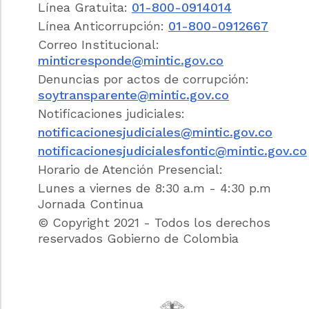
Línea Gratuita:
01-800-0914014
[4]
de 2012
que modificó parcialmente la
Resolución
652
de 2012, relacionada con la
Línea Anticorrupción:
01-800-0912667
conformación y puesta en marcha de los
Correo Institucional:
comités de convivencia laboral.
minticresponde@mintic.gov.co
Denuncias por actos de corrupción:
RESPONSABILIDADES DEL COMITÉ DE
soytransparente@mintic.gov.co
CONVIVENCIA LABORAL
Notificaciones judiciales:
Los comités de convivencia laboral de todas
notificacionesjudiciales@mintic.gov.co
las entidades públicas deben seguir el
siguiente procedimiento para realizar la
notificacionesjudicialesfontic@mintic.gov.co
acción preventiva, promoviendo la salud
Horario de Atención Presencial:
mental, bienestar, calidad de vida y un
Lunes a viernes de 8:30 a.m - 4:30 p.m
entorno laboral libre de violencias y acoso
Jornada Continua
laboral, que garantice los derechos
© Copyright 2021 - Todos los derechos
fundamentales de las servidoras y los
reservados Gobierno de Colombia
servidores públicos y su dignidad humana.
1. Lineamientos para el proceso
preventivo
Los comités de convivencia laboral deben