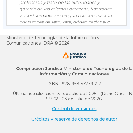
protección y trato de las autoridades y
gozarán de los mismos derechos, libertades
y oportunidades sin ninguna discriminación
por razones de sexo, raza, origen nacional o
familiar, lengua, religión, opinión política o
filosófica”;
a su vez, el artículo
21
estipula que
Ministerio de Tecnologías de la Información y
la honra es una de las retribuciones
Comunicaciones- DRA © 2024
fundamentales de la persona por lo tanto, el
Estado debe garantizarlos en cualquiera de
los ámbitos donde se desarrolla la misma;
adicionalmente, el artículo
25
ibidem,
Compilación Jurídica Ministerio de Tecnologías de la
Información y Comunicaciones
establece que el trabajo es un derecho y una
obligación social.
ISBN : 978-958-57279-2-2
Por su parte, por medio de la Ley
1010
de
Última actualización: 31 de Julio de 2026 - (Diario Oficial N
2006, se adoptan medidas para prevenir,
53.562 - 23 de Julio de 2026)
corregir y sancionar el acoso laboral y otros
Control de versiones
hostigamientos en el marco de las
relaciones de trabajo, así como de la
Créditos y reserva de derechos de autor
normatividad vigente en materia de
derechos laborales y en cumplimiento de los