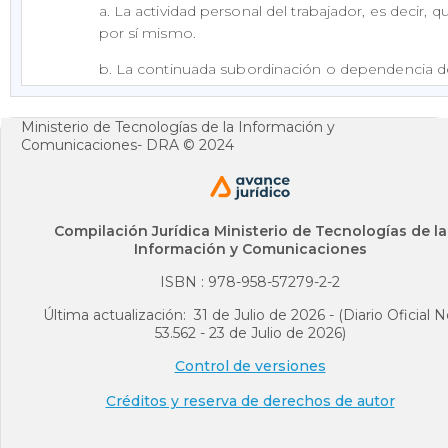
a. La actividad personal del trabajador, es decir, q
por sí mismo.
b. La continuada subordinación o dependencia de
empleador, lo que implica que este último le im
reglamentos, lo que se debe mantener durante t
Ministerio de Tecnologías de la Información y
contrato de trabajo.
Comunicaciones- DRA © 2024
c. El salario como retribución del servicio.
4. En materia laboral rige el principio constitucion
Compilación Jurídica Ministerio de Tecnologías de la
(6)
sobre las formas
, lo que significa que, reunido
Información y Comunicaciones
"...se entiende que existe contrato de trabajo y no
nombre que se le dé ni de otras condiciones o m
ISBN : 978-958-57279-2-2
(7)
agreguen”
.
Última actualización: 31 de Julio de 2026 - (Diario Oficial N
53.562 - 23 de Julio de 2026)
II. Generalidades sobre el contrato de prestación 
Control de versiones
1. El contrato de prestación de servicios que se an
(
Créditos y reserva de derechos de autor
lineamiento, es el previsto por la Ley
80
de 1993
2.
Se define como aquel que celebran “las entidade