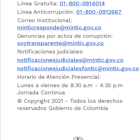
Línea Gratuita:
01-800-0914014
(10)
a. Constar por escrito
.
Línea Anticorrupción:
01-800-0912667
Correo Institucional:
b. Observar los principios de transparencia, econ
minticresponde@mintic.gov.co
c. Dar cumplimiento al deber de planeación, como 
Denuncias por actos de corrupción:
asegurar que todo proyecto esté precedido de lo
soytransparente@mintic.gov.co
financiero y jurídico requeridos para determinar s
Notificaciones judiciales:
así poder establecer la conveniencia o no del obj
notificacionesjudiciales@mintic.gov.co
d. Pagar los honorarios al/la contratista, como c
notificacionesjudicialesfontic@mintic.gov.co
del objeto contractual.
Horario de Atención Presencial:
III. Lineamientos para la prevención de la configu
Lunes a viernes de 8:30 a.m - 4:30 p.m
Jornada Continua
1. El contrato de prestación de servicios se desc
© Copyright 2021 - Todos los derechos
existencia de los tres elementos constitutivos de u
reservados Gobierno de Colombia
personal del servicio, la remuneración y la conti
2. Para evitar que esto ocurra, la entidad debe gar
prestación de servicios no se convierta en un me
de carácter laboral.