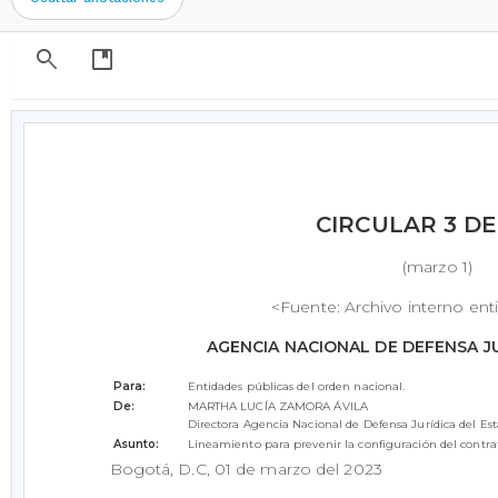
search
developer_guide
CIRCULAR 3 DE
(marzo 1)
<Fuente: Archivo interno en
AGENCIA NACIONAL DE DEFENSA J
Para:
Entidades públicas del orden nacional.
De:
MARTHA LUCÍA ZAMORA ÁVILA
Directora Agencia Nacional de Defensa Jurídica del Es
Asunto:
Lineamiento para prevenir la configuración del contra
Bogotá, D.C, 01 de marzo del 2023