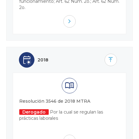
funcionamiento; Art. 62 Num. 2o.; Art. 62 Num.
2o.
navigate_next
early_on
vertical_align_top
2018
menu_book
Resolución 3546 de 2018 MTRA
Derogado
Por la cual se regulan las
prácticas laborales