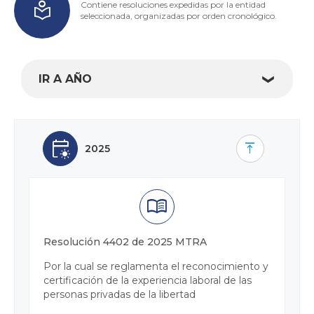
local_library
Contiene resoluciones expedidas por la entidad
seleccionada, organizadas por orden cronológico.
IR A AÑO
early_on
vertical_align_top
2025
menu_book
Resolución 4402 de 2025 MTRA
Por la cual se reglamenta el reconocimiento y
certificación de la experiencia laboral de las
personas privadas de la libertad