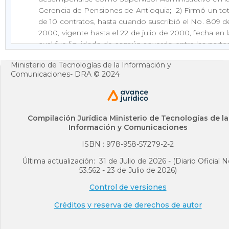
Gerencia de Pensiones de Antioquia; 2) Firmó un tot
de 10 contratos, hasta cuando suscribió el No. 809 d
2000, vigente hasta el 22 de julio de 2000, fecha en l
cual fue liquidado de común acuerdo entre las partes
Entre la celebración de los contratos generalmente
Ministerio de Tecnologías de la Información y
transcurrían uno o más días, pero la demandante ten
Comunicaciones- DRA © 2024
que trabajar sin solución de continuidad, sin que ese
fuera pagado por la demandada; 4) El 28 de junio 
2002 agotó la vía gubernativa solicitando el
reconocimiento de prestaciones sociales, petición 
Compilación Jurídica Ministerio de Tecnologías de la
fue resuelta desfavorablemente a sus intereses el 22
Información y Comunicaciones
julio siguiente; 5) Las funciones ejercidas correspon
ISBN : 978-958-57279-2-2
a las de una verdadera empleada del Instituto de
Seguros Sociales, pues las ejecutaba en sus
Última actualización: 31 de Julio de 2026 - (Diario Oficial N
instalaciones, con sus elementos de trabajo; portaba
53.562 - 23 de Julio de 2026)
carné que la identificaba como empleada del mismo
Control de versiones
tenía la obligación de asistir a los cursos y seminario
capacitación que la entidad demandada dictaba a su
Créditos y reserva de derechos de autor
empleados; se beneficiaba de los planes de salud
ocupacional del accionado; estaba obligada a cumpl