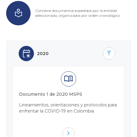
local_library
Contiene documentos expedidos por la entidad
seleccionada, organizados por orden cronológico.
early_on
vertical_align_top
2020
menu_book
Documento 1 de 2020 MSPS
Lineamientos, orientaciones y protocolos para
enfrentar la COVID-19 en Colombia
navigate_next